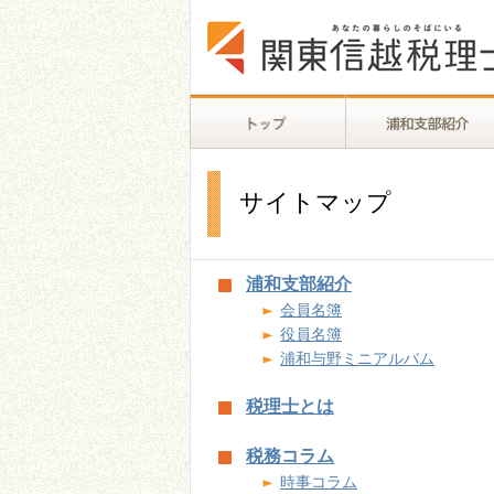
サイトマップ
浦和支部紹介
会員名簿
役員名簿
浦和与野ミニアルバム
税理士とは
税務コラム
時事コラム