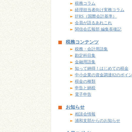
税務コラム
経理担当者向け実務コラム
IFRS（国際会計基準）
会員が語るあれこれ
関信会広報部 編集長後記
税務コンテンツ
税務・会計用語集
勘定科目集
金融用語集
知って納得！はじめての税金
中小企業の資金調達82のポイ
税金の種類
申告と納税
電子申告
お知らせ
相談会情報
浦和支部からのお知らせ