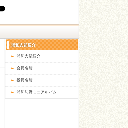
浦和支部紹介
会員名簿
役員名簿
浦和与野ミニアルバム