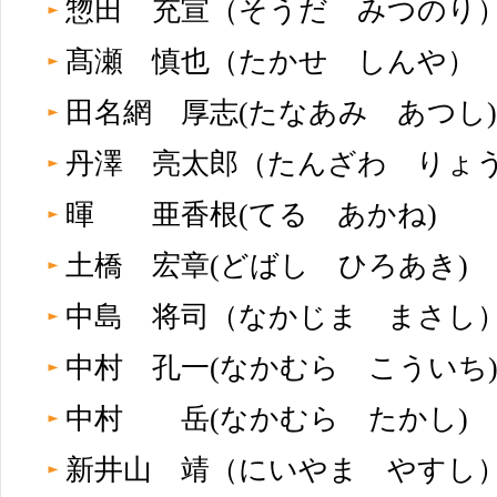
惣田 充宣（そうだ みつの
髙瀬 慎也（たかせ しんや
田名網 厚志(たなあみ あつ
丹澤 亮太郎（たんざわ り
暉 亜香根(てる あかね)
土橋 宏章(どばし ひろあき)
中島 将司（なかじま まさ
中村 孔一(なかむら こうい
中村 岳(なかむら たかし)
新井山 靖（にいやま やす