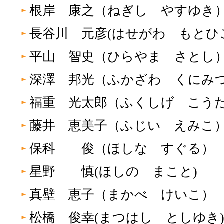
根岸 康之（ねぎし やすゆ
長谷川 元彦(はせがわ もと
平山 智史（ひらやま さと
深澤 邦光（ふかざわ くに
福重 光太郎（ふくしげ こ
藤井 恵美子（ふじい えみ
保科 俊（ほしな すぐる
星野 慎(ほしの まこと)
真壁 恵子（まかべ けいこ
松橋 俊幸(まつはし としゆ