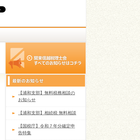
【浦和支部】無料税務相談の
お知らせ
【浦和支部】相続税 無料相談
【国税庁】令和７年分確定申
告特集