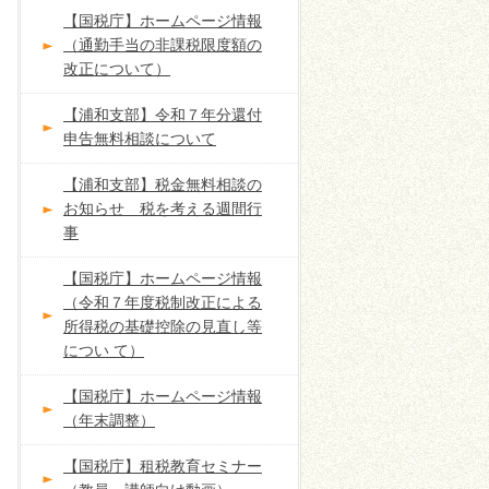
【国税庁】ホームページ情報
（通勤手当の非課税限度額の
改正について）
【浦和支部】令和７年分還付
申告無料相談について
【浦和支部】税金無料相談の
お知らせ 税を考える週間行
事
【国税庁】ホームページ情報
（令和７年度税制改正による
所得税の基礎控除の見直し等
につい て）
【国税庁】ホームページ情報
（年末調整）
【国税庁】租税教育セミナー